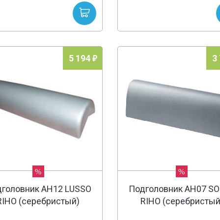
5 194
3
%
%
головник AH12 LUSSO
Подголовник AH07 S
RIHO (серебристый)
RIHO (серебристый