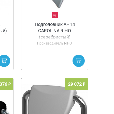
%
4
Подголовник AH14
ый)
CAROLINA RIHO
(серебристый)
Производитель RIHO
 376
29 072