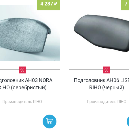
4 287
7
%
%
дголовник AH03 NORA
Подголовник AH06 LIS
RIHO (серебристый)
RIHO (черный)
Производитель RIHO
Производитель RIHO