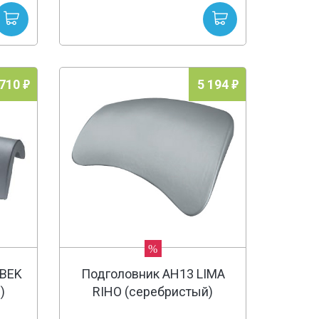
 710
5 194
%
OBEK
Подголовник AH13 LIMA
)
RIHO (серебристый)