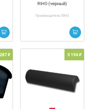
RIHO (черный)
Производитель RIHO
 287
5 194