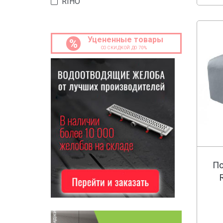
RIHO
Уцененные товары
%
СО СКИДКОЙ ДО 70%
По