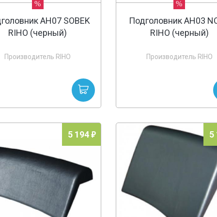
%
%
головник AH07 SOBEK
Подголовник AH03 N
RIHO (черный)
RIHO (черный)
Производитель RIHO
Производитель RIHO
5 194
5