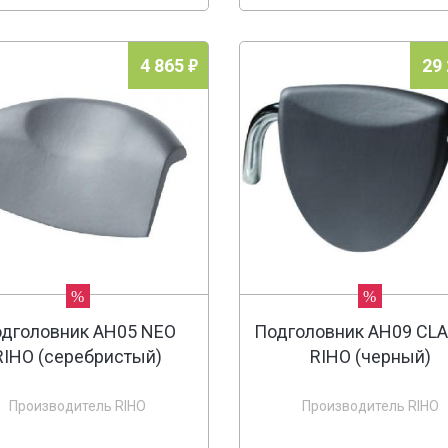
4 865
29
%
%
дголовник AH05 NEO
Подголовник AH09 CLA
RIHO (серебристый)
RIHO (черный)
Производитель RIHO
Производитель RIHO