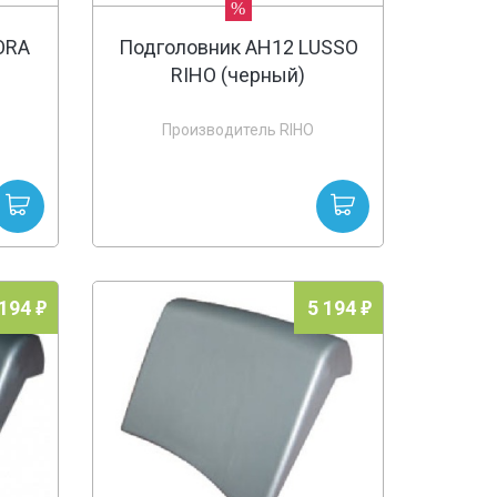
%
ORA
Подголовник AH12 LUSSO
RIHO (черный)
Производитель RIHO
 194
5 194