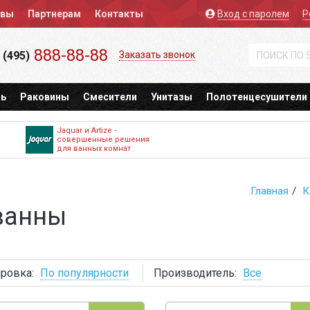
ывы
Партнерам
Контакты
Вход
с паролем
Р
888-88-88
 (495)
Заказать звонок
ь
Раковины
Смесители
Унитазы
Полотенцесушители
Jaquar и Artize -
совершенные решения
для ванных комнат
Главная
К
ванны
ровка:
По популярности
Производитель:
Все