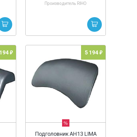
Производитель RIHO
 194
5 194
%
1
Подголовник AH13 LIMA