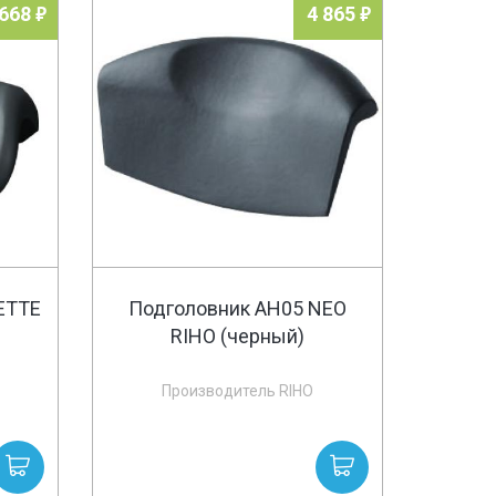
 668
4 865
ETTE
Подголовник AH05 NEO
RIHO (черный)
Производитель RIHO