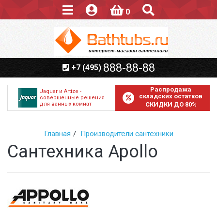
0
888-88-88
+7 (495)
Распродажа
Jaquar и Artize -
складских остатков
совершенные решения
для ванных комнат
СКИДКИ ДО 80%
Главная
Производители сантехники
Сантехника Apollo