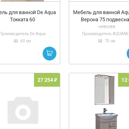
ль для ванной De Aqua
Мебель для ванной Aq
Токката 60
Верона 75 подвесн
черная
Производитель De Aqua
Производитель AQUANE
Ш
: 60 см
Ш
: 75 см
27 254
12