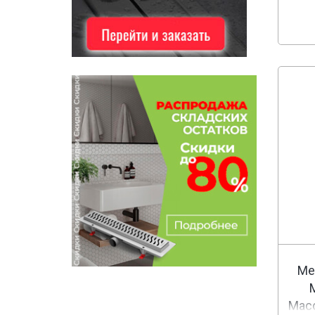
Tiffany World
Аква Родос
Атолл
Ме
Масс