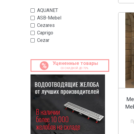
AQUANET
ASB-Mebel
Cezares
Caprigo
Cezar
DURAVIT
De Aqua
Dreja
Уцененные товары
%
СО СКИДКОЙ ДО 70%
Eban
JACOB DELAFON
Keuco
Misty
Ме
Pelipal
Meb
SANTEK
Simas
П
Бриклаер
Toto