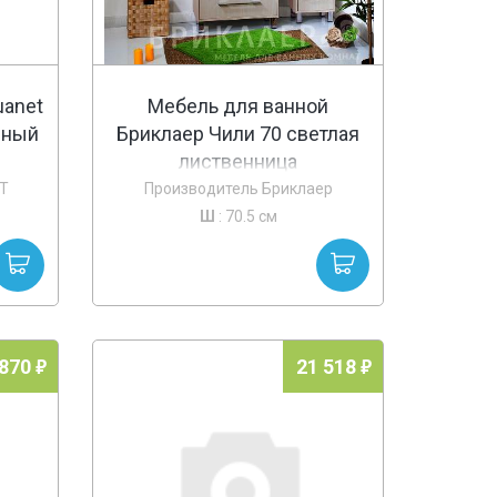
uanet
Мебель для ванной
еный
Бриклаер Чили 70 светлая
лиственница
T
Производитель Бриклаер
Ш
: 70.5 см
 870
21 518