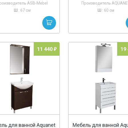
серебро витраж
роизводитель ASB-Mebel
Производитель AQUANE
Ш
: 67 см
Ш
: 60 см
11 440
19
ль для ванной Aquanet
Мебель для ванной Aq