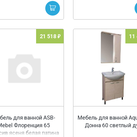
21 518
11
бель для ванной ASB-
Мебель для ванной Aq
Mebel Флоренция 65
Донна 60 светлый д
ив ясеня белая патина