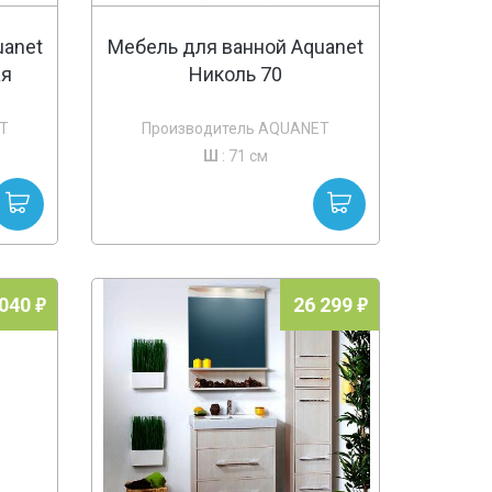
uanet
Мебель для ванной Aquanet
ая
Николь 70
T
Производитель AQUANET
Ш
: 71 см
 040
26 299