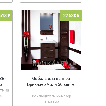
 518
22 538
SB-
Мебель для ванной
5
Бриклаер Чили 60 венге
атина
el
Производитель Бриклаер
Ш
: 60.1 см