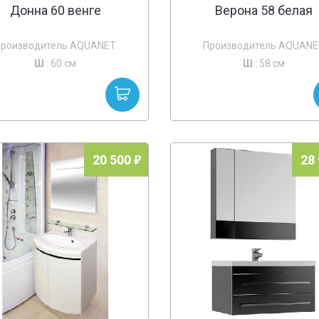
Донна 60 венге
Верона 58 белая
Производитель AQUANET
Производитель AQUANE
Ш
: 60 см
Ш
: 58 см
20 500
28