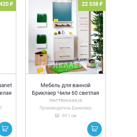
 420
22 538
uanet
Мебель для ванной
белая
Бриклаер Чили 60 светлая
лиственница
T
Производитель Бриклаер
Ш
: 60.1 см