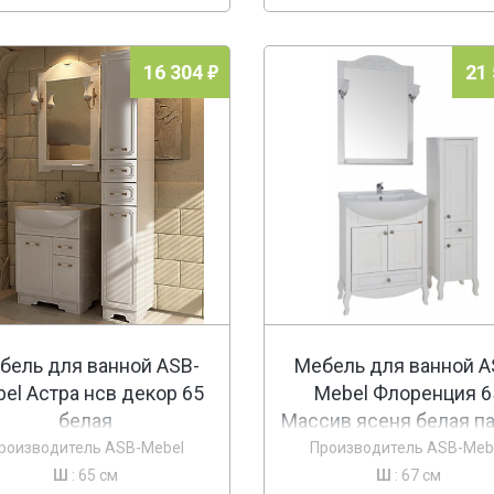
16 304
21
бель для ванной ASB-
Мебель для ванной A
el Астра нсв декор 65
Mebel Флоренция 6
белая
Массив ясеня белая п
серебро
роизводитель ASB-Mebel
Производитель ASB-Meb
Ш
: 65 см
Ш
: 67 см