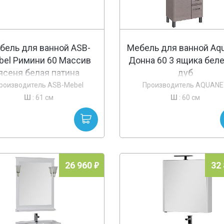
бель для ванной ASB-
Мебель для ванной Aq
bel Римини 60 Массив
Донна 60 3 ящика бел
ясеня белая патина
дуб
серебро
роизводитель ASB-Mebel
Производитель AQUANE
Ш
: 61 см
Ш
: 60 см
26 960
32