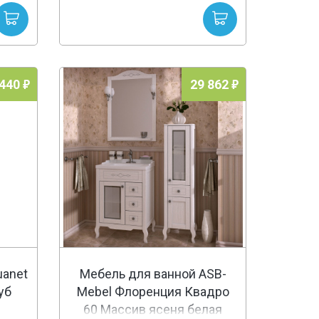
 440
29 862
uanet
Мебель для ванной ASB-
уб
Mebel Флоренция Квадро
60 Массив ясеня белая