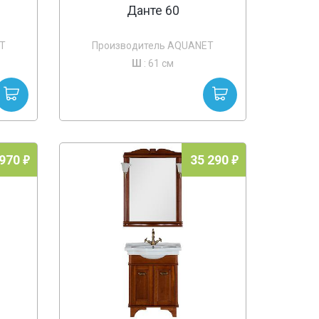
Данте 60
T
Производитель AQUANET
Ш
: 61 см
 970
35 290