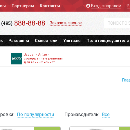
ывы
Партнерам
Контакты
Вход
с паролем
Р
888-88-88
 (495)
Заказать звонок
ь
Раковины
Смесители
Унитазы
Полотенцесушители
Jaquar и Artize -
совершенные решения
для ванных комнат
Гла
ровка:
По популярности
Производитель:
Все