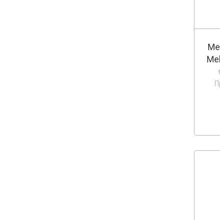
Ме
Me
П