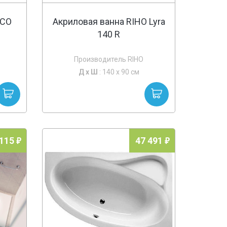
SCO
Акриловая ванна RIHO Lyra
140 R
Производитель RIHO
Д х
Ш
: 140 x 90 см
 115
47 491