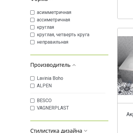
асимметричная
ассиметричная
круглая
круглая, четверть круга
неправильная
овальная
отдельностоящая
Производитель
прямоугольная
Прямоугольная
Lavinia Boho
угловая
ALPEN
четверть круга
шестиугольная
BESCO
VAGNERPLAST
Ак
AM.PM
Стилистика дизайна
BAS