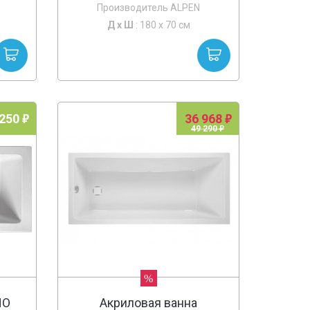
Производитель ALPEN
Д х
Ш
: 180 x 70 см
 250
36 968
49 290
%
HO
Акриловая ванна