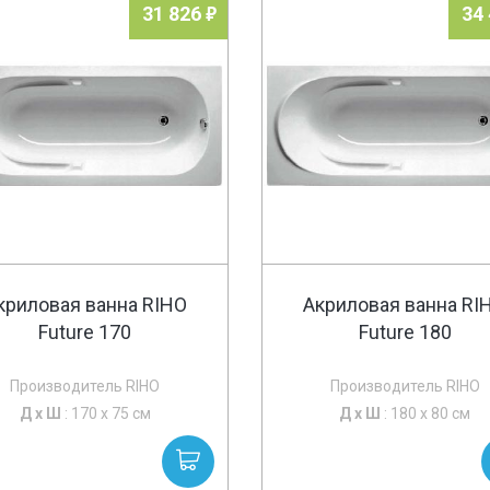
31 826
34
криловая ванна RIHO
Акриловая ванна RI
Future 170
Future 180
Производитель RIHO
Производитель RIHO
Д х
Ш
: 170 x 75 см
Д х
Ш
: 180 x 80 см