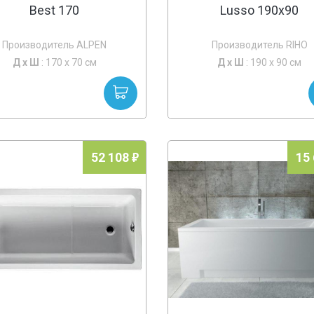
Best 170
Lusso 190x90
Производитель ALPEN
Производитель RIHO
Д х
Ш
: 170 x 70 см
Д х
Ш
: 190 x 90 см
52 108
15