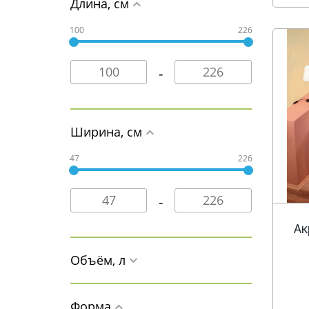
Длина, см
100
226
Ширина, см
47
226
Ак
Объём, л
Форма