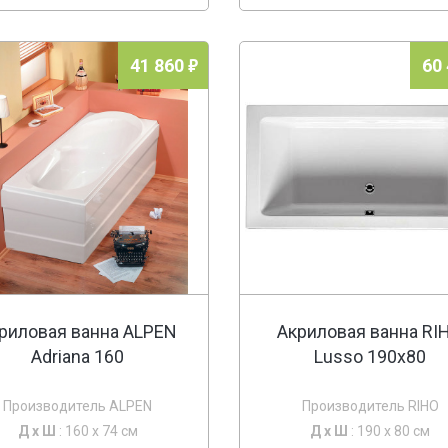
41 860
60
риловая ванна ALPEN
Акриловая ванна RI
Adriana 160
Lusso 190x80
Производитель ALPEN
Производитель RIHO
Д х
Ш
: 160 x 74 см
Д х
Ш
: 190 x 80 см