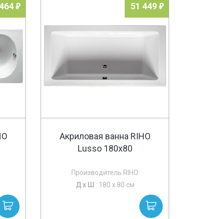
 464
51 449
HO
Акриловая ванна RIHO
Lusso 180x80
Производитель RIHO
Д х
Ш
: 180 x 80 см