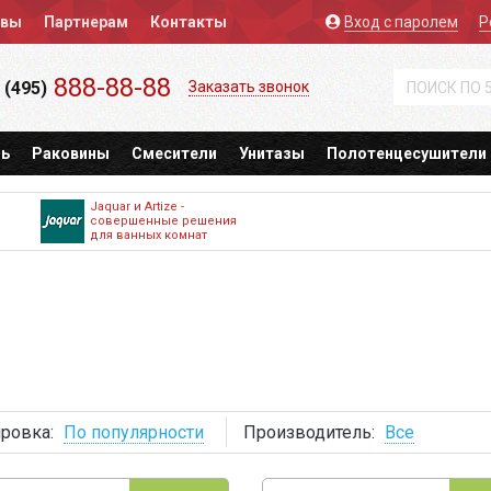
ывы
Партнерам
Контакты
Вход
с паролем
Р
888-88-88
 (495)
Заказать звонок
ь
Раковины
Смесители
Унитазы
Полотенцесушители
Jaquar и Artize -
совершенные решения
для ванных комнат
ровка:
По популярности
Производитель:
Все