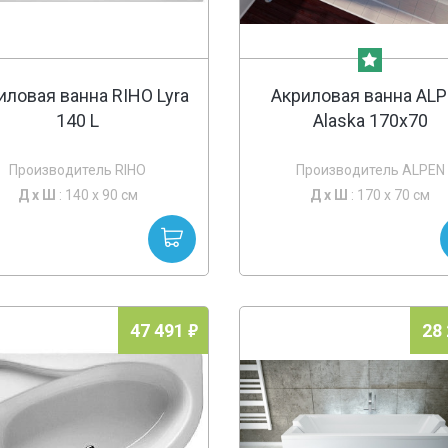
иловая ванна RIHO Lyra
Акриловая ванна AL
140 L
Alaska 170x70
Производитель RIHO
Производитель ALPEN
Д х
Ш
: 140 x 90 см
Д х
Ш
: 170 x 70 см
47 491
28