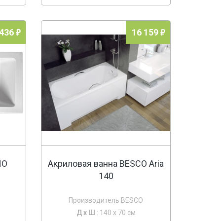
 436
16 159
HO
Акриловая ванна BESCO Aria
140
Производитель BESCO
Д х
Ш
: 140 x 70 см