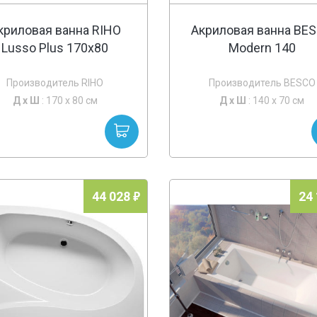
криловая ванна RIHO
Акриловая ванна BE
Lusso Plus 170x80
Modern 140
Производитель RIHO
Производитель BESCO
Д х
Ш
: 170 x 80 см
Д х
Ш
: 140 x 70 см
44 028
24