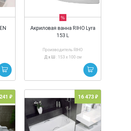
%
PEN
Акриловая ванна RIHO Lyra
153 L
Производитель RIHO
Д х
Ш
: 153 x 100 см
 241
16 473