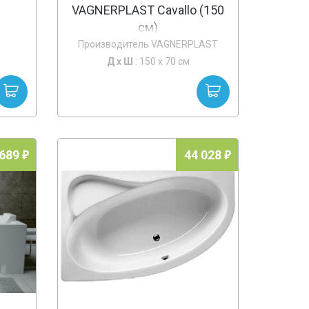
VAGNERPLAST Cavallo (150
см)
Производитель VAGNERPLAST
Д х
Ш
: 150 x 70 см
 689
44 028