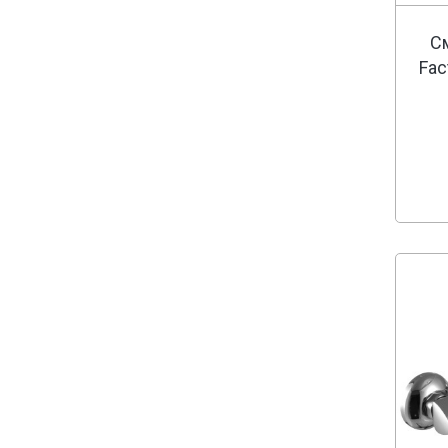
С
Fac