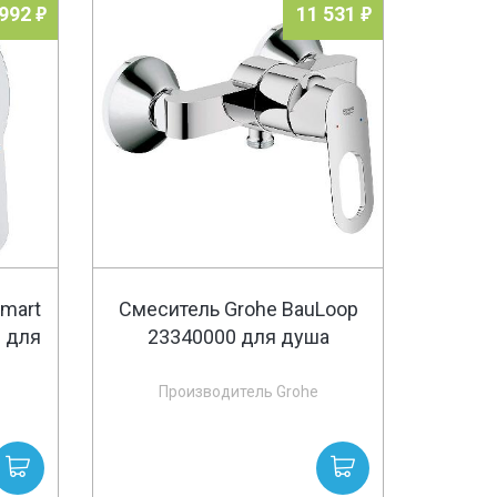
 992
11 531
smart
Смеситель Grohe BauLoop
0 для
23340000 для душа
Производитель Grohe