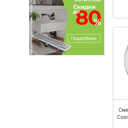
Сме
Cosm