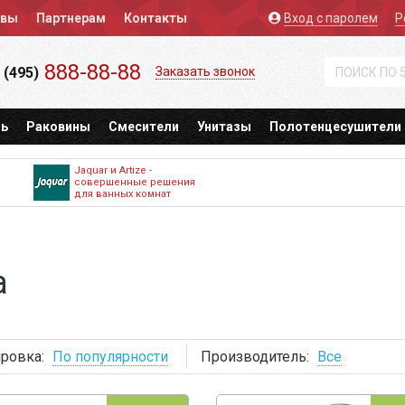
ывы
Партнерам
Контакты
Вход
с паролем
Р
888-88-88
 (495)
Заказать звонок
ь
Раковины
Смесители
Унитазы
Полотенцесушители
Jaquar и Artize -
совершенные решения
для ванных комнат
а
ровка:
По популярности
Производитель:
Все