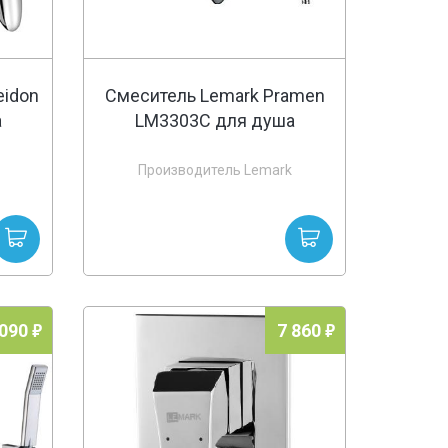
eidon
Смеситель Lemark Pramen
а
LM3303C для душа
Производитель Lemark
 090
7 860