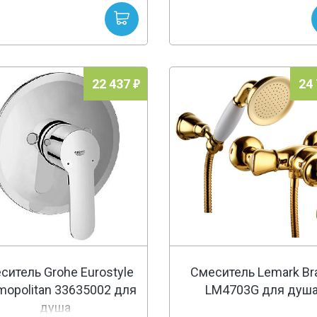
22 437
24
ситель Grohe Eurostyle
Смеситель Lemark Br
opolitan 33635002 для
LM4703G для душ
душа