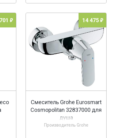
 701
14 475
oeco
Смеситель Grohe Eurosmart
а
Cosmopolitan 32837000 для
душа
Производитель Grohe