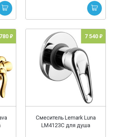
 780
7 540
ava
Смеситель Lemark Luna
а
LM4123C для душа