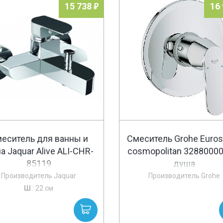
15 738
16
еситель для ванны и
Смеситель Grohe Euro
а Jaquar Alive ALI-CHR-
cosmopolitan 3288000
85119
душа
Производитель Jaquar
Производитель Grohe
Ш
: 22 см