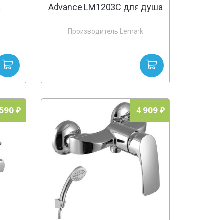
а
Advance LM1203C для душа
Производитель Lemark
 590
4 909