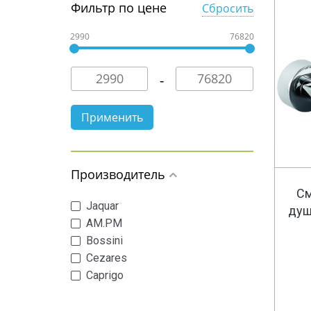
Фильтр по цене
Сбросить
2990
76820
Производитель
См
Jaquar
душ
AM.PM
Bossini
Cezares
Caprigo
E.C.A.
Fima Carlo Frattini