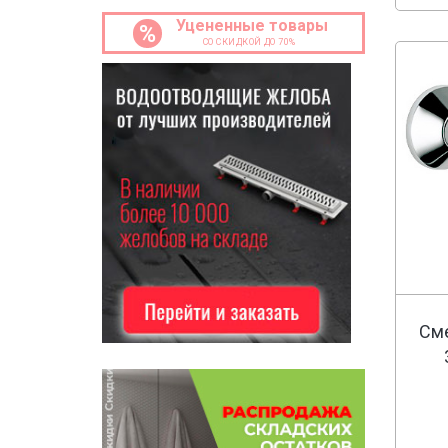
Grohe
Уцененные товары
%
СО СКИДКОЙ ДО 70%
GPD
Gessi
Gattoni
Ideal Standard
JACOB DELAFON
Kludi
Lemark
Oras
Tres
Timo
VIDIMA
VitrA
Сме