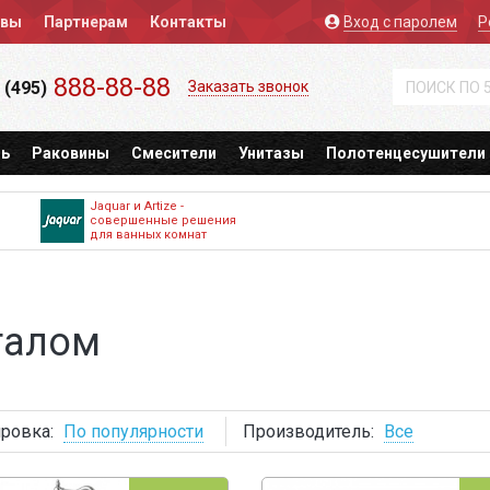
ывы
Партнерам
Контакты
Вход
с паролем
Р
888-88-88
 (495)
Заказать звонок
ь
Раковины
Смесители
Унитазы
Полотенцесушители
Jaquar и Artize -
совершенные решения
для ванных комнат
талом
ровка:
По популярности
Производитель:
Все