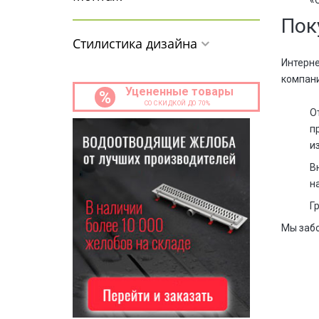
«
Пок
Стилистика дизайна
Интерне
компани
Уцененные товары
%
СО СКИДКОЙ ДО 70%
О
п
и
В
н
Г
Мы забо