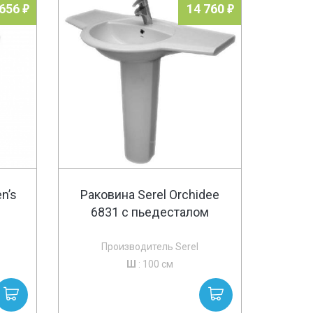
 656
14 760
n’s
Раковина Serel Orchidee
6831 с пьедесталом
Производитель Serel
Ш
: 100 см