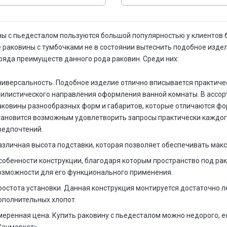
ы с пьедесталом пользуются большой популярностью у клиентов б
 раковины с тумбочками не в состоянии вытеснить подобное издел
ряда преимуществ данного рода раковин. Среди них:
ниверсальность. Подобное изделие отлично вписывается практичес
тилистического направления оформления ванной комнаты. В ассор
аковины разнообразных форм и габаритов, которые отличаются фо
тановится возможным удовлетворить запросы практически каждого 
редпочтений.
азличная высота подставки, которая позволяет обеспечивать мак
собенности конструкции, благодаря которым пространство под рак
озможности для его функционального применения.
ростота установки. Данная конструкция монтируется достаточно ле
ополнительных хлопот.
меренная цена. Купить раковину с пьедесталом можно недорого, е