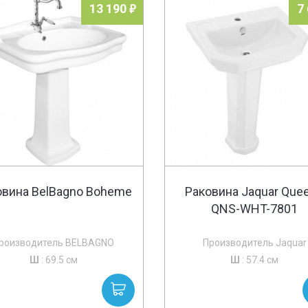
13 190
7
овина BelBagno Boheme
Раковина Jaquar Quee
QNS-WHT-7801
роизводитель BELBAGNO
Производитель Jaquar
Ш
: 69.5 см
Ш
: 57.4 см