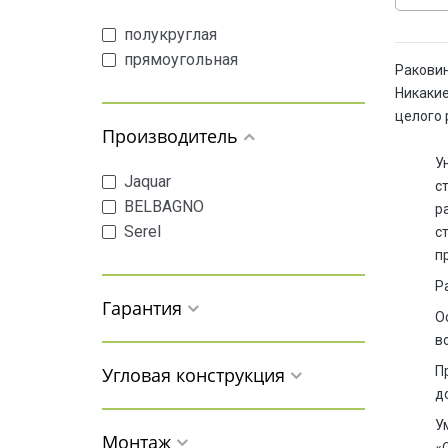
полукруглая
прямоугольная
Раковин
Никакие
целого 
Производитель
У
Jaquar
с
BELBAGNO
р
Serel
с
п
Р
Гарантия
О
в
Угловая конструкция
П
д
У
Монтаж