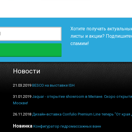
Хотите получать актуальные
листы и акции? Подпишитес
спамим!
Новости
21.03.2019
BESCO на выставке ISH
31.01.2019
Jaquar - открытие showroom в Милане. Скоро открыти
Москве!
26.11.2018
Дизайн-вставка Confulio Premium Line теперь "От края 
Новинка
Конфигуратор гидромассажных ванн