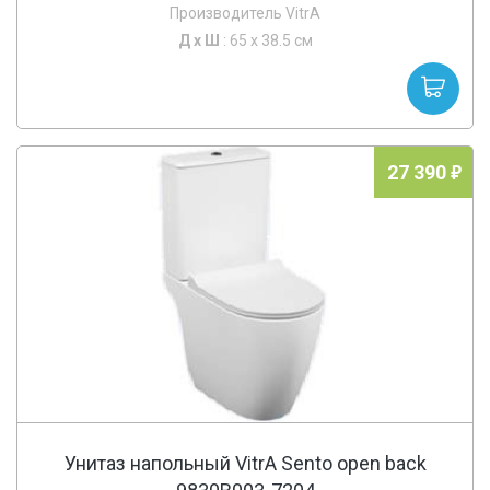
Производитель VitrA
Д х
Ш
: 65 x 38.5 см
27 390
Унитаз напольный VitrA Sento open back