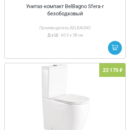
Унитаз-компакт BelBagno Sfera-r
безободковый
Производитель BELBAGNO
Д х
Ш
: 60.5 x 38 см
23 170