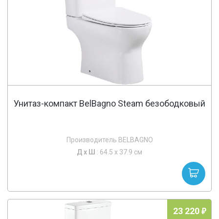
Унитаз-компакт BelBagno Steam безободковый
Производитель BELBAGNO
Д х
Ш
: 64.5 x 37.9 см
23 220