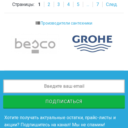
Страницы:
1
2
3
4
5
...
7
След.
Производители сантехники
ПОДПИСАТЬСЯ
Хотите получать актуальные остатки, прайс-листы и
акции? Подпишитесь на канал! Мы не спамим!