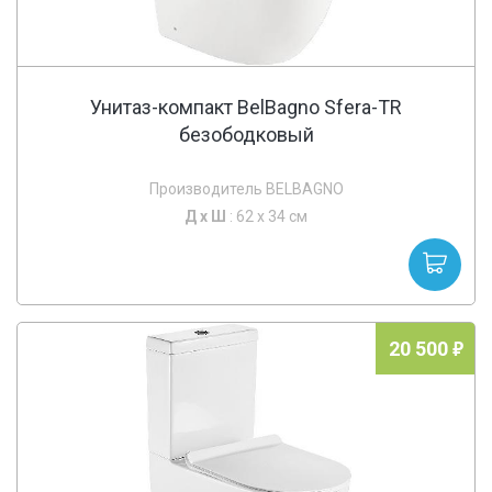
Унитаз-компакт BelBagno Sfera-TR
безободковый
Производитель BELBAGNO
Д х
Ш
: 62 x 34 см
20 500