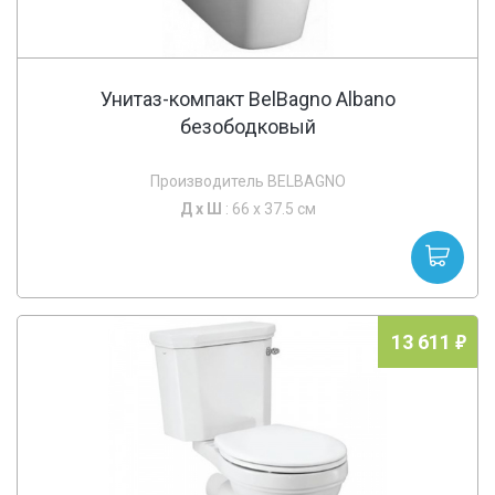
Унитаз-компакт BelBagno Albano
безободковый
Производитель BELBAGNO
Д х
Ш
: 66 x 37.5 см
13 611