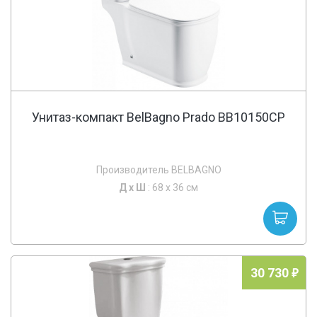
Унитаз-компакт BelBagno Prado BB10150CP
Производитель BELBAGNO
Д х
Ш
: 68 x 36 см
30 730