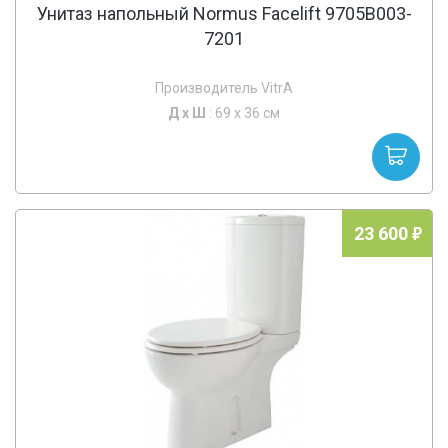
Унитаз напольный Normus Facelift 9705B003-
7201
Производитель VitrA
Д х
Ш
: 69 x 36 см
23 600