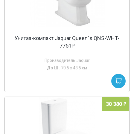
Унитаз-компакт Jaquar Queen`s QNS-WHT-
7751P
Производитель Jaquar
Д х
Ш
: 70.5 x 43.5 см
30 380