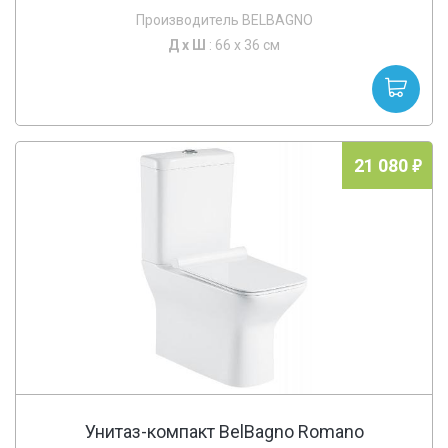
Производитель BELBAGNO
Д х
Ш
: 66 x 36 см
21 080
Унитаз-компакт BelBagno Romano