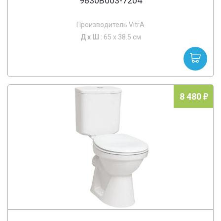
9830B003-7204
Производитель VitrA
Д х
Ш
: 65 x 38.5 см
8 480