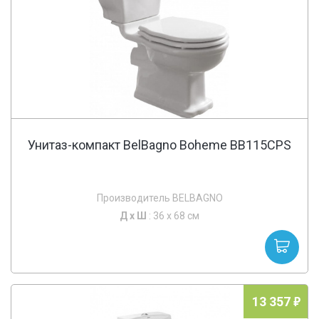
Унитаз-компакт BelBagno Boheme BB115CPS
Производитель BELBAGNO
Д х
Ш
: 36 x 68 см
13 357