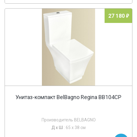
27 180
Унитаз-компакт BelBagno Regina BB104CP
Производитель BELBAGNO
Д х
Ш
: 65 x 38 см