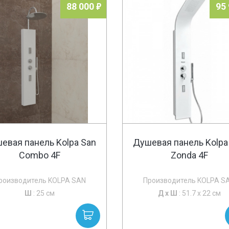
88 000
95
евая панель Kolpa San
Душевая панель Kolpa
Combo 4F
Zonda 4F
роизводитель KOLPA SAN
Производитель KOLPA S
Ш
: 25 см
Д х
Ш
: 51.7 x 22 см