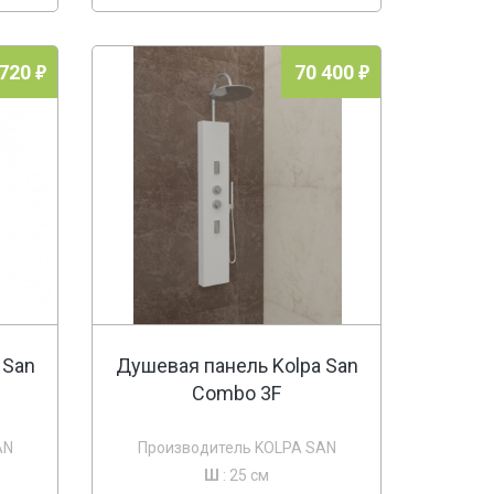
 720
70 400
 San
Душевая панель Kolpa San
Combo 3F
AN
Производитель KOLPA SAN
Ш
: 25 см