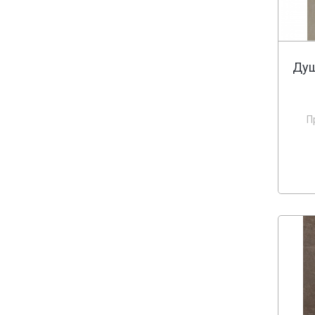
Душ
П