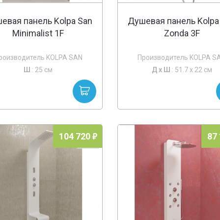
евая панель Kolpa San
Душевая панель Kolpa
Minimalist 1F
Zonda 3F
роизводитель KOLPA SAN
Производитель KOLPA S
Ш
: 25 см
Д х
Ш
: 51.7 x 22 см
104 720
87