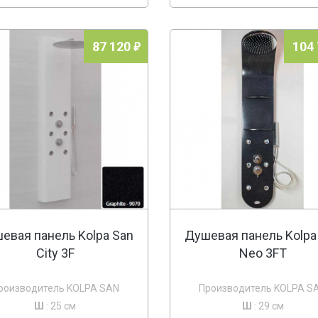
87 120
104
евая панель Kolpa San
Душевая панель Kolpa
City 3F
Neo 3FT
роизводитель KOLPA SAN
Производитель KOLPA S
Ш
: 25 см
Ш
: 29 см