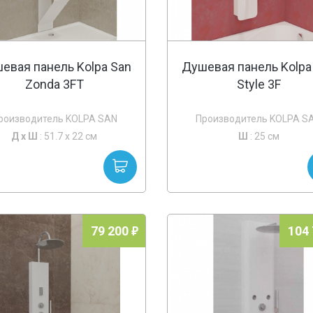
евая панель Kolpa San
Душевая панель Kolpa
Zonda 3FT
Style 3F
роизводитель KOLPA SAN
Производитель KOLPA S
Д х
Ш
: 51.7 x 22 см
Ш
: 25 см
79 200
104