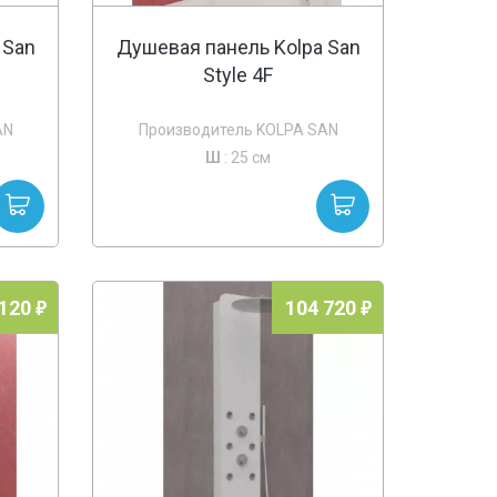
 San
Душевая панель Kolpa San
Style 4F
AN
Производитель KOLPA SAN
Ш
: 25 см
 120
104 720