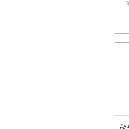
П
Душ