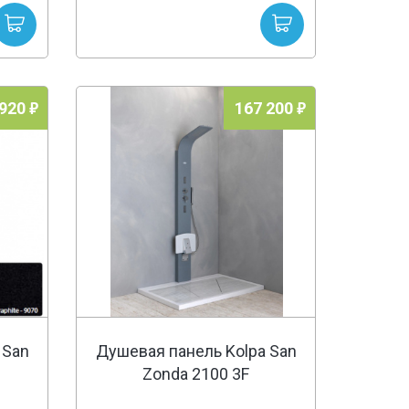
 920
167 200
 San
Душевая панель Kolpa San
Zonda 2100 3F