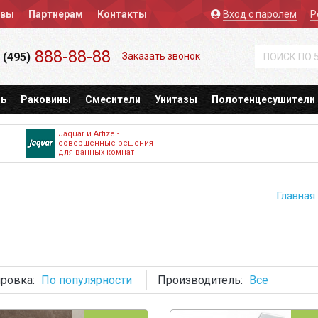
ывы
Партнерам
Контакты
Вход
с паролем
Р
888-88-88
 (495)
Заказать звонок
ь
Раковины
Смесители
Унитазы
Полотенцесушители
Jaquar и Artize -
совершенные решения
для ванных комнат
Главная
ровка:
По популярности
Производитель:
Все