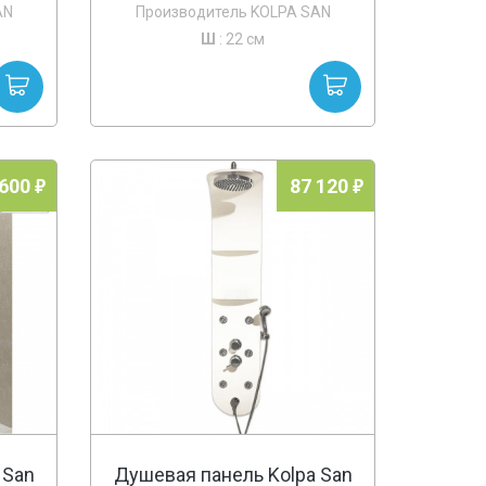
AN
Производитель KOLPA SAN
Ш
: 22 см
 600
87 120
 San
Душевая панель Kolpa San