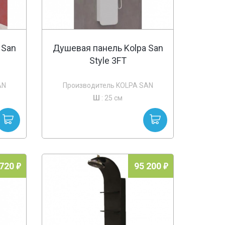
 San
Душевая панель Kolpa San
Style 3FT
AN
Производитель KOLPA SAN
Ш
: 25 см
 720
95 200