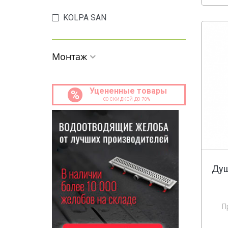
KOLPA SAN
Монтаж
Уцененные товары
%
СО СКИДКОЙ ДО 70%
Душ
П