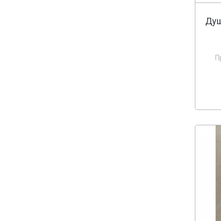
Душ
П