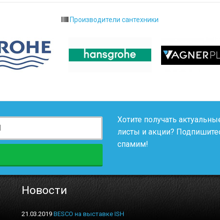
Производители сантехники
Хотите получать актуальные
листы и акции? Подпишитес
спамим!
Новости
21.03.2019
BESCO на выставке ISH