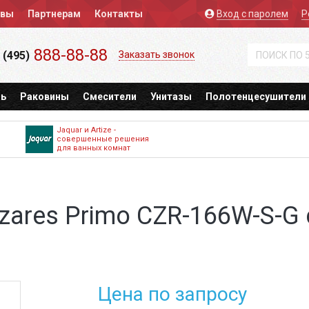
ывы
Партнерам
Контакты
Вход
с паролем
Р
888-88-88
 (495)
Заказать звонок
ь
Раковины
Смесители
Унитазы
Полотенцесушители
Jaquar и Artize -
совершенные решения
для ванных комнат
ares Primo CZR-166W-S-G
Цена по запросу