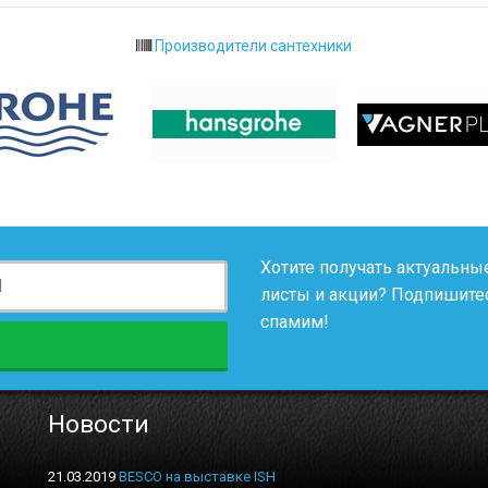
Производители сантехники
Хотите получать актуальные
листы и акции? Подпишитес
спамим!
Новости
21.03.2019
BESCO на выставке ISH