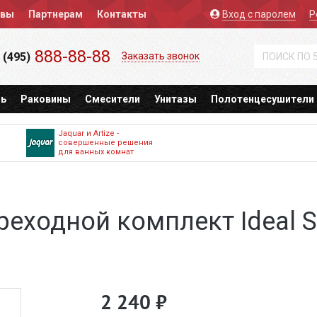
ывы
Партнерам
Контакты
Вход
с паролем
Р
888-88-88
 (495)
Заказать звонок
ь
Раковины
Смесители
Унитазы
Полотенцесушители
Jaquar и Artize -
совершенные решения
для ванных комнат
еходной комплект Ideal S
2 240