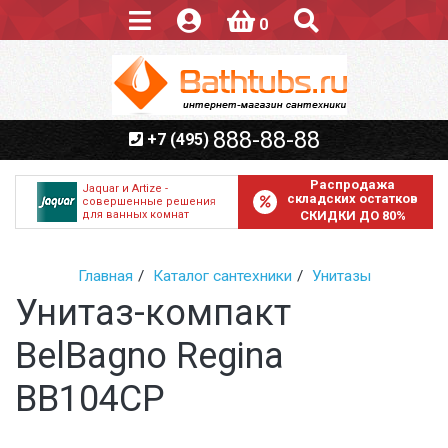
0
888-88-88
+7 (495)
Распродажа
Jaquar и Artize -
складских остатков
совершенные решения
для ванных комнат
СКИДКИ ДО 80%
Главная
Каталог сантехники
Унитазы
Унитаз-компакт
BelBagno Regina
BB104CP