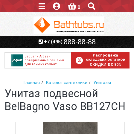
0
888-88-88
+7 (495)
Распродажа
Jaquar и Artize -
складских остатков
совершенные решения
для ванных комнат
СКИДКИ ДО 80%
Главная
Каталог сантехники
Унитазы
Унитаз подвесной
BelBagno Vaso BB127CH