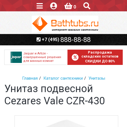
0
888-88-88
+7 (495)
Распродажа
Jaquar и Artize -
складских остатков
совершенные решения
для ванных комнат
СКИДКИ ДО 80%
Главная
Каталог сантехники
Унитазы
Унитаз подвесной
Cezares Vale CZR-430