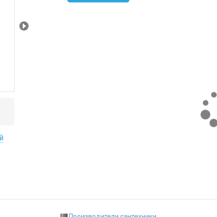
Next
й
Производители сантехники