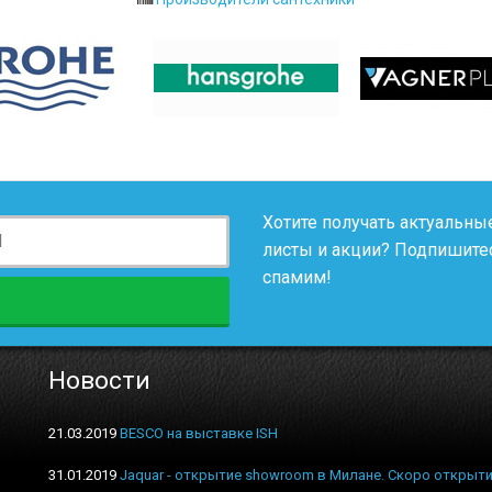
Хотите получать актуальные
листы и акции? Подпишитес
спамим!
Новости
21.03.2019
BESCO на выставке ISH
31.01.2019
Jaquar - открытие showroom в Милане. Скоро открыти