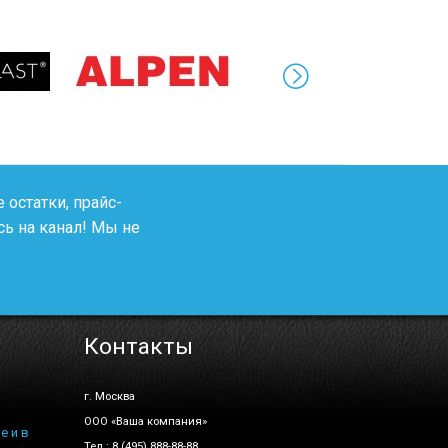
 остатки, прайс-
ь на канал! Мы не
Контакты
г. Москва
ООО «Ваша компания»
е и в
Тел.: 8 (495) 888-88-88