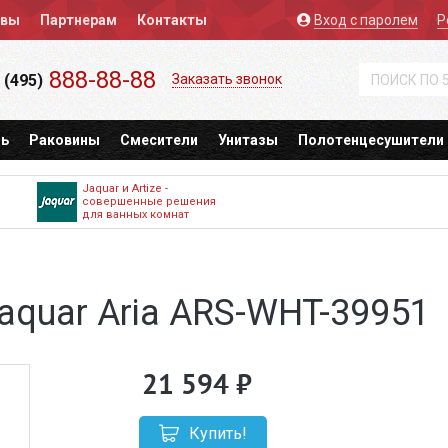
ывы
Партнерам
Контакты
Вход
с паролем
Р
888-88-88
 (495)
Заказать звонок
ь
Раковины
Смесители
Унитазы
Полотенцесушители
Jaquar и Artize -
совершенные решения
для ванных комнат
aquar Aria ARS-WHT-39951
21 594
Купить!