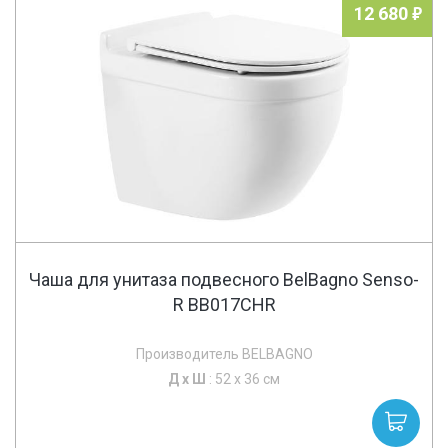
12 680
Чаша для унитаза подвесного BelBagno Senso-
R BB017CHR
Производитель BELBAGNO
Д х
Ш
: 52 x 36 см