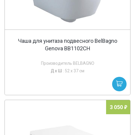
Чаша для унитаза подвесного BelBagno
Genova BB1102CH
Производитель BELBAGNO
Д х
Ш
: 52 x 37 см
3 050