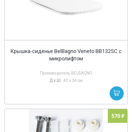
Крышка-сиденье BelBagno Veneto BB132SC с
микролифтом
Производитель BELBAGNO
Д х
Ш
: 42 x 34 см
570