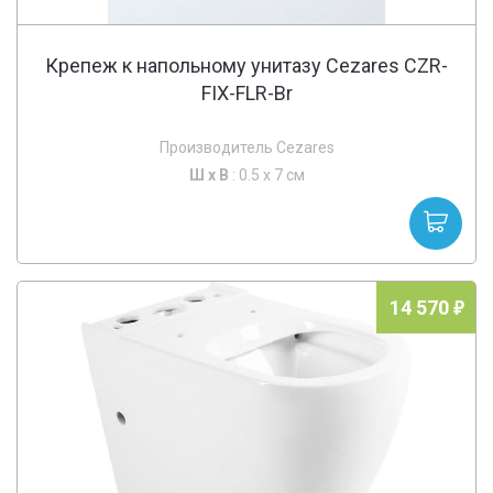
Крепеж к напольному унитазу Cezares CZR-
FIX-FLR-Br
Производитель Cezares
Ш х
В
: 0.5 x 7 см
14 570