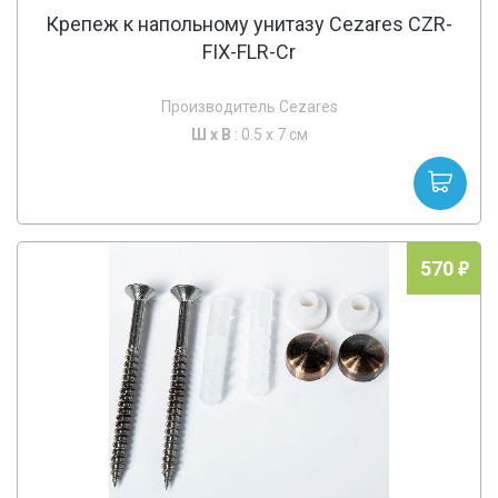
Крепеж к напольному унитазу Cezares CZR-
FIX-FLR-Cr
Производитель Cezares
Ш х
В
: 0.5 x 7 см
570