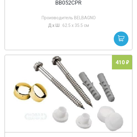
BB052CPR
Производитель BELBAGNO
Д х
Ш
: 62.5 x 35.5 см
410