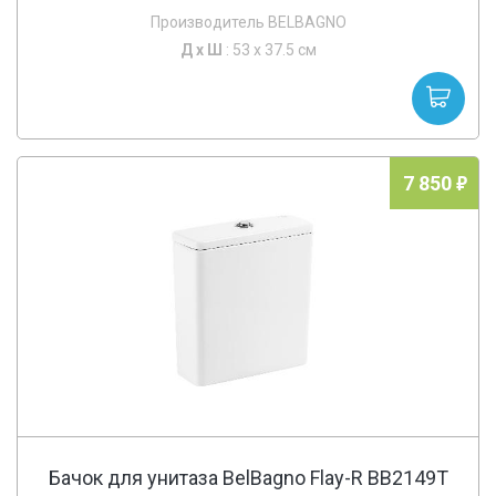
Производитель BELBAGNO
Д х
Ш
: 53 x 37.5 см
7 850
Бачок для унитаза BelBagno Flay-R BB2149T