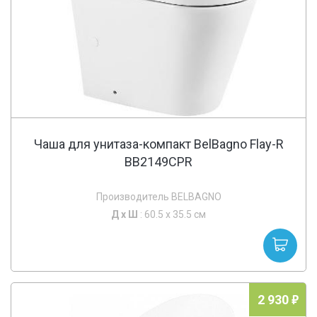
Чаша для унитаза-компакт BelBagno Flay-R
BB2149CPR
Производитель BELBAGNO
Д х
Ш
: 60.5 x 35.5 см
2 930