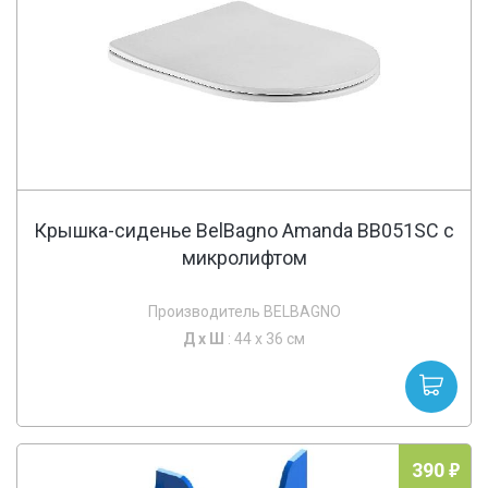
Крышка-сиденье BelBagno Amanda BB051SC с
микролифтом
Производитель BELBAGNO
Д х
Ш
: 44 x 36 см
390