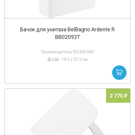
Бачок для унитаза BelBagno Ardente R
BB02093T
Производитель BELBAGNO
Д х
Ш
: 14.5 x 37.5 см
2 770