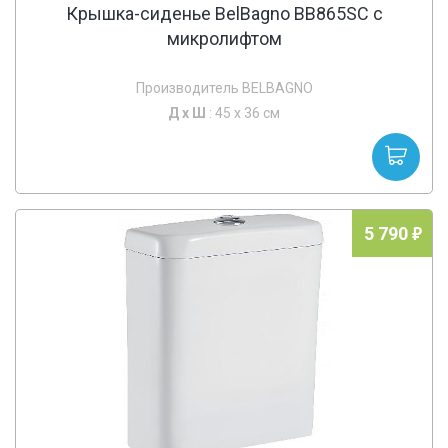
Крышка-сиденье BelBagno BB865SC с
микролифтом
Производитель BELBAGNO
Д х
Ш
: 45 x 36 см
5 790