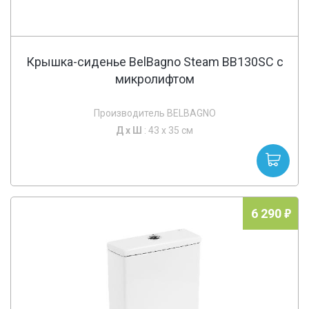
Крышка-сиденье BelBagno Steam BB130SC с
микролифтом
Производитель BELBAGNO
Д х
Ш
: 43 x 35 см
6 290